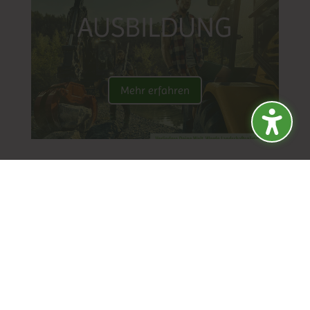
AUSBILDUNG
Mehr erfahren
Tel:
+49 (0) 28 21 / 80 64 688
E-Mail:
info@sahlberg-galabau.de
WEBDESIGN AUS KLEVE VON
TJWEB