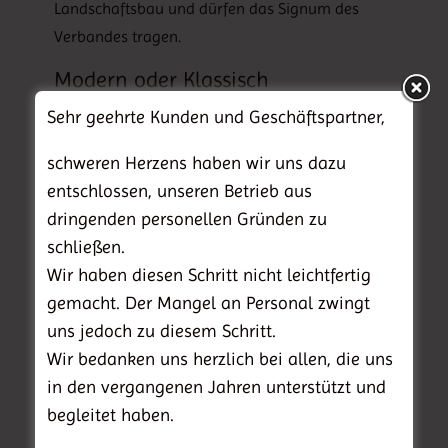
Landschaftsbau und dürfen das Signum des
Verbandes tragen.
Modern oder Klassisch
Sehr geehrte Kunden und Geschäftspartner,
Mit Leidenschaft und Fachwissen
engagieren wir uns für die stilvolle Gestaltung
schweren Herzens haben wir uns dazu
Ihres Traumgartens.
entschlossen, unseren Betrieb aus
Wir bieten Ihnen:
dringenden personellen Gründen zu
schließen.
ausführliche Beratung
Wir haben diesen Schritt nicht leichtfertig
individuelle Planung
gemacht. Der Mangel an Personal zwingt
kompetente Ausführung
uns jedoch zu diesem Schritt.
professionelle Pflege
Wir bedanken uns herzlich bei allen, die uns
Qualität und Kundenzufriedenheit zu fairen
in den vergangenen Jahren unterstützt und
Konditionen sind unsere Ziele.
begleitet haben.