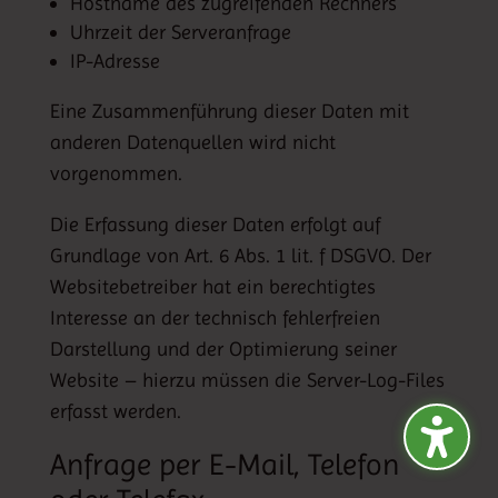
Hostname des zugreifenden Rechners
Uhrzeit der Serveranfrage
IP-Adresse
Eine Zusammenführung dieser Daten mit
anderen Datenquellen wird nicht
vorgenommen.
Die Erfassung dieser Daten erfolgt auf
Grundlage von Art. 6 Abs. 1 lit. f DSGVO. Der
Websitebetreiber hat ein berechtigtes
Interesse an der technisch fehlerfreien
Darstellung und der Optimierung seiner
Website – hierzu müssen die Server-Log-Files
erfasst werden.
Anfrage per E-Mail, Telefon