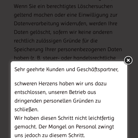
Wenn Sie ein berechtigtes Löschersuchen
geltend machen oder eine Einwilligung zur
Datenverarbeitung widerrufen, werden Ihre
Daten gelöscht, sofern wir keine anderen
rechtlich zulässigen Gründe für die
Speicherung Ihrer personenbezogenen Daten
haben (z. B. steuer- oder handelsrechtliche
Aufbewahrungsfristen); im letztgenannten
Sehr geehrte Kunden und Geschäftspartner,
Fall erfolgt die Löschung nach Fortfall dieser
schweren Herzens haben wir uns dazu
Gründe.
entschlossen, unseren Betrieb aus
Allgemeine Hinweise zu den
dringenden personellen Gründen zu
Rechtsgrundlagen der
schließen.
Datenverarbeitung auf dieser
Wir haben diesen Schritt nicht leichtfertig
Website
gemacht. Der Mangel an Personal zwingt
uns jedoch zu diesem Schritt.