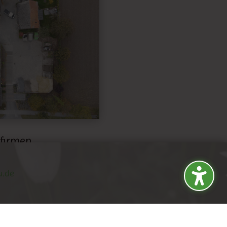
rfirmen
u.de