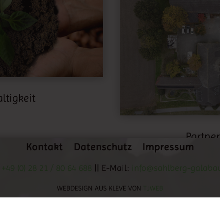
ltigkeit
Partne
Kontakt
Datenschutz
Impressum
:
+49 (0) 28 21 / 80 64 688
|| E-Mail:
info@sahlberg-galaba
WEBDESIGN AUS KLEVE VON
TJWEB