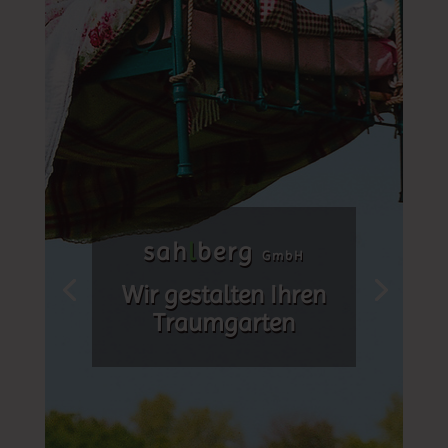
sah
l
berg
GmbH
Wir gestalten Ihren
Traumgarten