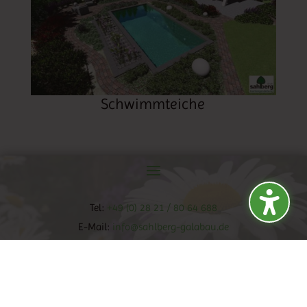
Schwimmteiche
Tel:
+49 (0) 28 21 / 80 64 688
E-Mail:
info@sahlberg-galabau.de
WEBDESIGN AUS KLEVE VON
TJWEB