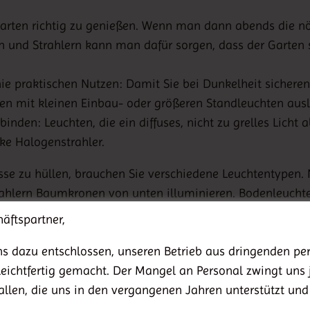
Garten richtig zu genießen. Wenn man dann abends die nöt
n und Strahlern kann man dafür sorgen, dass der Garten 
nie praktischen Nutzen: Damit Sie bei Dunkelheit sichere
pen mit kleinen Einbau- oder größeren Standleuchten ausl
nden: Leuchten, die ein diffuses, nicht zu grelles Licht a
ke Halogenstrahler.
sse zu hüllen, brauchen Sie verschiedene Leuchtentypen.
trahlern Baumkronen von unten illuminieren. Bodenleucht
rtenteiche gibt es mittlerweile ein umfangreiches Beleu
äftspartner,
hten.
s dazu entschlossen, unseren Betrieb aus dringenden per
technik entscheidet, muss man am Monatsende keine horr
 leichtfertig gemacht. Der Mangel an Personal zwingt uns 
parende Gartenleuchten mit LED-Technik an. Die kleinen
allen, die uns in den vergangenen Jahren unterstützt und
e Leuchtkraft. Aber auch konventionelle Leuchten lassen