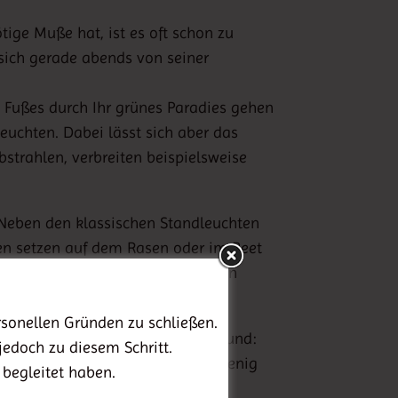
ige Muße hat, ist es oft schon zu
sich gerade abends von seiner
n Fußes durch Ihr grünes Paradies gehen
euchten. Dabei lässt sich aber das
bstrahlen, verbreiten beispielsweise
 Neben den klassischen Standleuchten
en setzen auf dem Rasen oder im Beet
chtungsprogramm aus wasserdichten
sonellen Gründen zu schließen.
ende Stromrechnung fürchten. Grund:
jedoch zu diesem Schritt.
 Leuchtdioden kommen mit sehr wenig
 begleitet haben.
 sich statt mit herkömmlichen