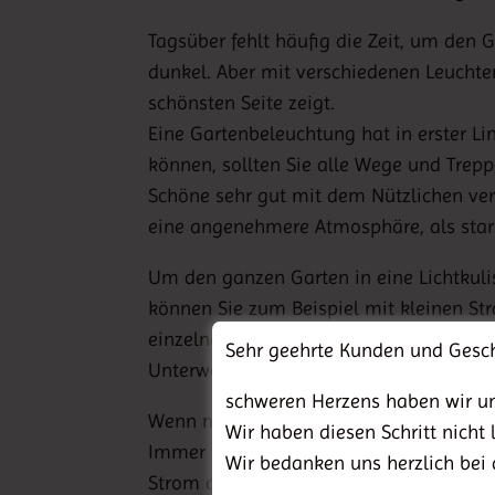
Tagsüber fehlt häufig die Zeit, um den 
dunkel. Aber mit verschiedenen Leuchte
schönsten Seite zeigt.
Eine Gartenbeleuchtung hat in erster Li
können, sollten Sie alle Wege und Trep
Schöne sehr gut mit dem Nützlichen verbi
eine angenehmere Atmosphäre, als star
Um den ganzen Garten in eine Lichtkuli
können Sie zum Beispiel mit kleinen S
einzelne Lichtpunkte und selbst für Ga
Sehr geehrte Kunden und Gesch
Unterwasserstrahlern und Schwimmleuc
schweren Herzens haben wir un
Wenn man sich für die richtige Leucht
Wir haben diesen Schritt nicht
Immer mehr Hersteller bieten energies
Wir bedanken uns herzlich bei 
Strom aus und erreichen dabei eine hoh