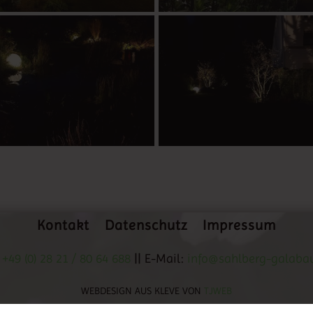
Kontakt
Datenschutz
Impressum
:
+49 (0) 28 21 / 80 64 688
|| E-Mail:
info@sahlberg-galaba
WEBDESIGN AUS KLEVE VON
TJWEB