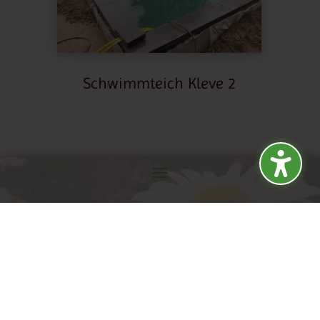
Schwimmteich Kleve 2
Tel:
+49 (0) 28 21 / 80 64 688
E-Mail:
info@sahlberg-galabau.de
WEBDESIGN AUS KLEVE VON
TJWEB