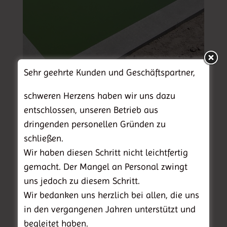
Sehr geehrte Kunden und Geschäftspartner,
schweren Herzens haben wir uns dazu
entschlossen, unseren Betrieb aus
Schwimmteich oder Bio-Pool
dringenden personellen Gründen zu
schließen.
Die Gestaltungsmöglichkeit eines
Wir haben diesen Schritt nicht leichtfertig
Schwimmteich oder Bio-Pool im
gemacht. Der Mangel an Personal zwingt
uns jedoch zu diesem Schritt.
eigenen Garten ist sehr vielfältig, von
Wir bedanken uns herzlich bei allen, die uns
klassisch natürlich bis formal modern.
in den vergangenen Jahren unterstützt und
Mit einem Teichfilter-System ohne
begleitet haben.